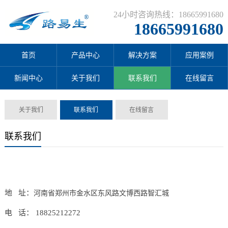
24小时咨询热线：18665991680
18665991680
首页
产品中心
解决方案
应用案例
新闻中心
关于我们
联系我们
在线留言
关于我们
联系我们
在线留言
联系我们
地 址：
河南省郑州市金水区东风路文博西路智汇城
电 话： 18825212272