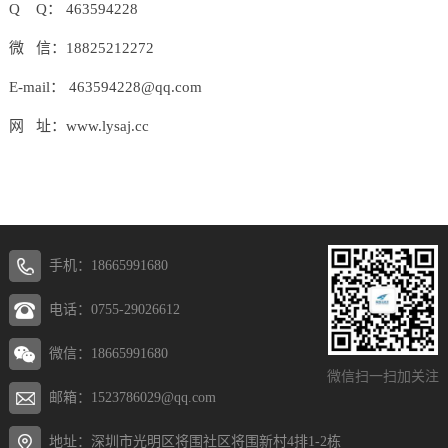
Q Q： 463594228
微 信：18825212272
E-mail： 463594228@qq.com
网 址：www.lysaj.cc
手机：18665991680
电话：0755-29026612
微信：18665991680
微信扫一扫加关注
邮箱：1523786029@qq.com
地址：深圳市光明区将围社区将围新村4排1-2栋