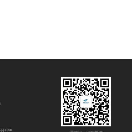
2
q.com