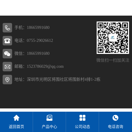
手机：18665991680
电话：0755-29026612
微信：18665991680
微信扫一扫加关注
邮箱：1523786029@qq.com
地址：深圳市光明区将围社区将围新村4排1-2栋
返回首页
产品中心
公司动态
电话咨询